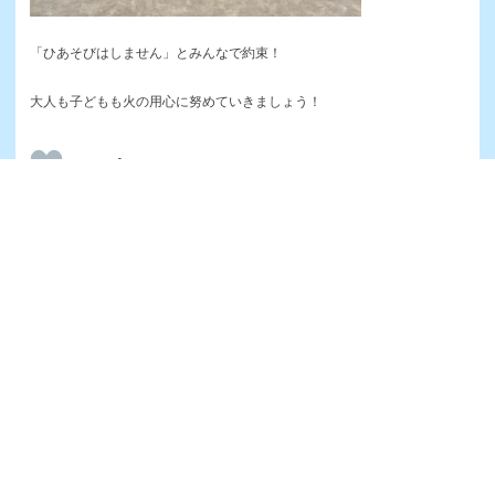
「ひあそびはしません」とみんなで約束！
大人も子どもも火の用心に努めていきましょう！
いいね+22
Prev
Ne
前のブログ
次のブログ
姉妹園
南光幼稚園
南光第二幼稚園
南光紫陽幼稚園
南光シオン幼稚園
成田中央幼稚園
もみじが丘幼稚園
南光のぞみ保育園
学校法人 村山学園・おおとり学園