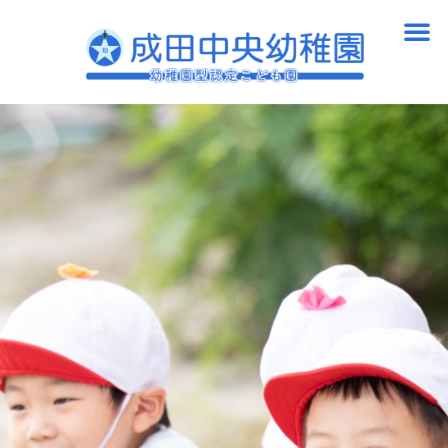
内
メ
容
ニ
を
ュ
ス
ー
キ
ッ
プ