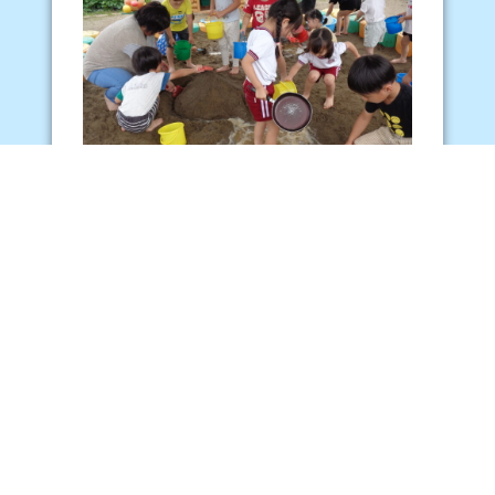
2026年 7月 03日
どろんこあそび
続きを読む