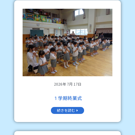
2026年 7月 17日
１学期終業式
続きを読む