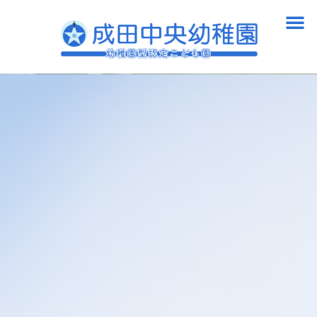
内
メ
容
ニ
を
ュ
ス
ー
キ
ッ
プ