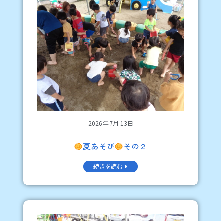
2026年 7月 13日
夏あそび
その２
続きを読む