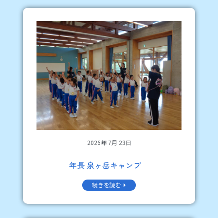
ペ
ペ
ペ
ペ
ー
ー
ー
ー
ジ
ジ
ジ
ジ
2026年 7月 23日
年長 泉ヶ岳キャンプ
続きを読む