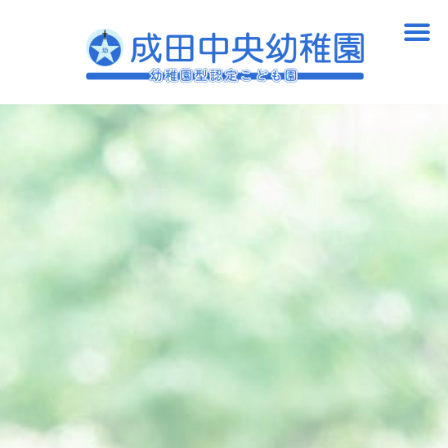
内
メ
容
ニ
を
ュ
ス
ー
キ
ッ
プ