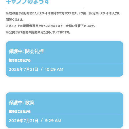
キャンプのようす
※幼稚園から配布されたパスワードをお持ちの方はタブをクリック後、指定のパスワードを入力し
閲覧ください。
※パスワードの保護者専用となっておりますので、大切に保管下さいませ。
※公開から1週間の期間限定公開となっております。
ペ
ペ
ペ
ペ
ー
ー
ー
ー
保護中: 閉会礼拝
ジ
ジ
ジ
ジ
続きはこちらから
2026年7月21日
10:29 AM
保護中: 散策
続きはこちらから
2026年7月21日
9:29 AM