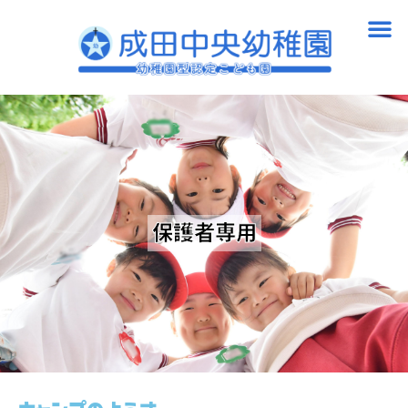
内
メ
容
ニ
を
ュ
ス
ー
キ
ッ
プ
保護者専用