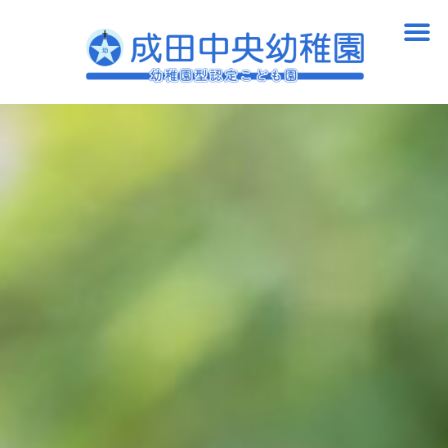
内
メ
容
ニ
を
ュ
ス
ー
キ
ッ
プ