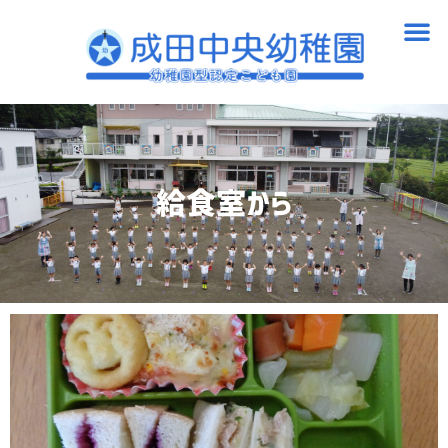
内
メ
容
ニ
を
ュ
ス
ー
キ
ッ
プ
給食室から