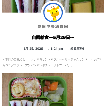
成田中央幼稚園
自園給食～5月29日～
5月 29, 2026
,
1:24 pm
,
給食室から
＜本日の自園給食＞ ツナマヨサンド＆ブルーベリージャムサンド エッグマ
カロニグラタン アンパンマンポテト ポトフ バナナ