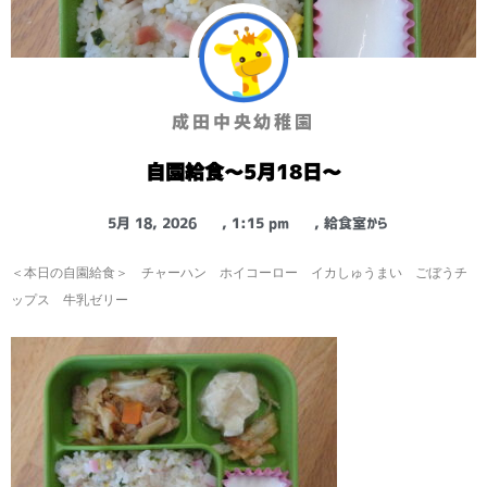
成田中央幼稚園
自園給食～5月18日～
5月 18, 2026
,
1:15 pm
,
給食室から
＜本日の自園給食＞ チャーハン ホイコーロー イカしゅうまい ごぼうチ
ップス 牛乳ゼリー