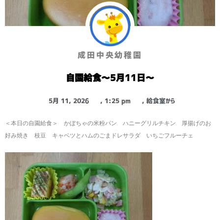
成田中央幼稚園
自園給食～5月11日～
5月 11, 2026
,
1:25 pm
,
給食室から
＜本日の自園給食＞ かぼちゃの米粉パン ハニーグリルチキン 厚揚げのお
好み焼き 枝豆 キャベツとハムのごまドレサラダ いちごフルーチェ