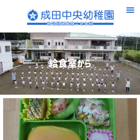
内
メ
容
ニ
を
ュ
ス
ー
キ
ッ
プ
給食室から