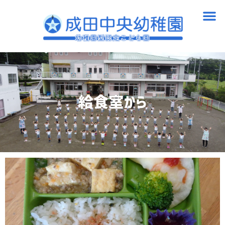
内
メ
容
ニ
を
ュ
ス
ー
キ
ッ
プ
給食室から