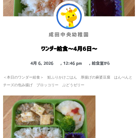
成田中央幼稚園
ワンダー給食～4月6日～
4月 6, 2026
,
12:46 pm
,
給食室から
＜本日のワンダー給食＞ 鮭ふりかけごはん 厚揚げの麻婆豆腐 はんぺんと
チーズの包み揚げ ブロッコリー ぶどうゼリー