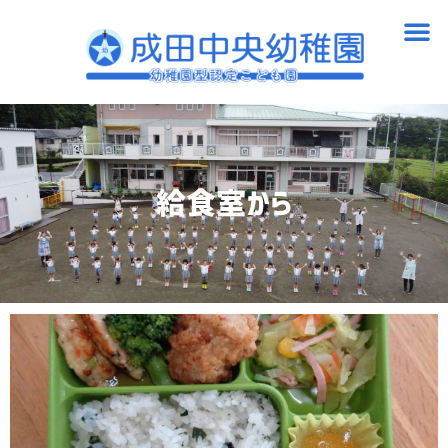
内
メ
容
ニ
を
ュ
ス
ー
キ
ッ
プ
給食室から