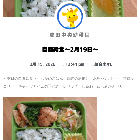
成田中央幼稚園
自園給食～2月19日～
2月 19, 2026
,
12:41 pm
,
給食室から
＜本日の自園給食＞ わかめごはん 鶏肉の唐揚げ お魚ハンバーグ ブロッ
コリー キャベツとハムの玉ねぎドレサラダ しゅわしゅわみかんゼリー