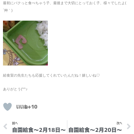
最初にパクっと食べちゃう子、最後まで大切にとっておく子、様々でしたよ(
´艸｀)
給食室の先生たちも応援してくれていたんだね！嬉しいね♡
ありがとう(^^♪
いいね+10
Prev
前へ
次へ
自園給食～2月18日～
自園給食～2月20日～